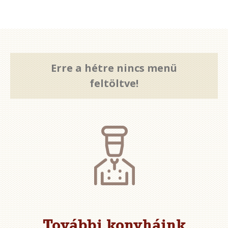
Erre a hétre nincs menü
feltöltve!
További konyháink