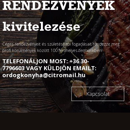
RENDEZVÉNYEK
kivitelezése
Céges rendezvényeit és születésnapi fogadásait rendezze meg
profi körülmények között 100 férőhelyes termünkben!
TELEFONÁLJON MOST: +36 30-
7796603 VAGY KÜLDJÖN EMAILT:
ordogkonyha@citromail.hu
Kapcsolat