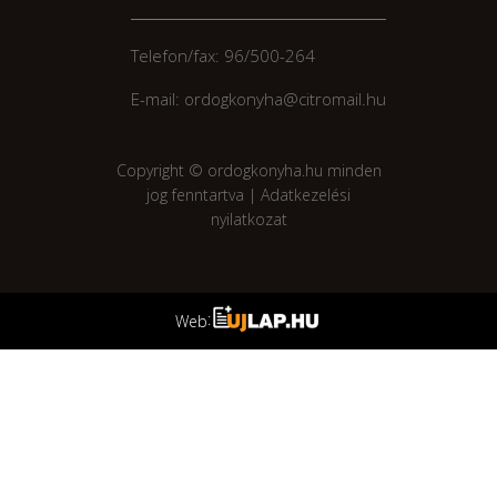
Telefon/fax: 96/500-264
E-mail: ordogkonyha@citromail.hu
Copyright © ordogkonyha.hu minden
jog fenntartva |
Adatkezelési
nyilatkozat
:
Web