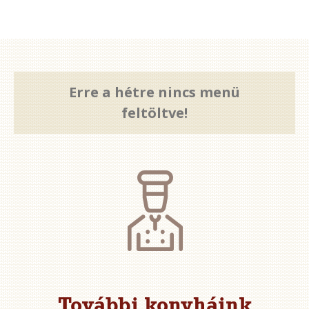
Erre a hétre nincs menü
feltöltve!
További konyháink