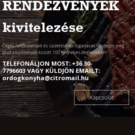
RENDEZVÉNYEK
kivitelezése
Céges rendezvényeit és születésnapi fogadásait rendezze meg
profi körülmények között 100 férőhelyes termünkben!
TELEFONÁLJON MOST: +36 30-
7796603 VAGY KÜLDJÖN EMAILT:
ordogkonyha@citromail.hu
Kapcsolat