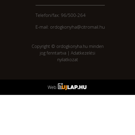
Telefon/fax: 96/500-264
E-mail: ordogkonyha@citromail.hu
Copyright © ordogkonyha.hu minden
jog fenntartva |
Adatkezelési
nyilatkozat
:
Web